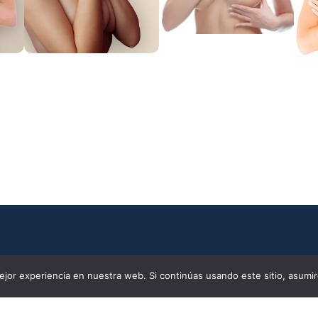
Mama tuberosa
Reducción de
R
mamas
Aviso legal
Política de privac
jor experiencia en nuestra web. Si continúas usando este sitio, asumi
Política de cookies
Accesibil
reconocido
momento de las