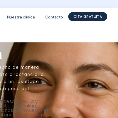
CITA GRATUITA
Nuestra clínica
Contacto
a
 pecho de manera
azo o lactancia, o
pre un resultado
ada paso del
 desde Sevilla y
stia masculina,
años de trayectoria
 intervención de forma