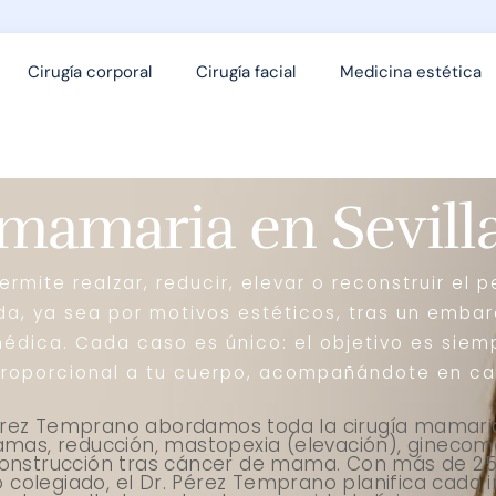
Cirugía corporal
Cirugía facial
Medicina estética
 mamaria en Sevill
ermite realzar, reducir, elevar o reconstruir el
da, ya sea por motivos estéticos, tras un embar
édica. Cada caso es único: el objetivo es siem
 proporcional a tu cuerpo, acompañándote en c
Pérez Temprano abordamos toda la cirugía mamaria
mas, reducción, mastopexia (elevación), ginecoma
nstrucción tras cáncer de mama. Con más de 25 
o colegiado, el Dr. Pérez Temprano planifica cada