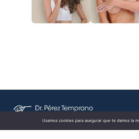
Aumento de
Mastopexia
mamas
Usamos cookies para asegurar que te damos la me
El Dr Alvaro Pérez y su equipo, son especialistas de 
prestigio y experiencia que le asesorarán en todo 