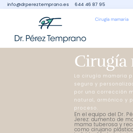
info@drpereztemprano.es
644 46 87 95
Cirugía mamaria
Cirugía
La cirugía mamaria p
segura y personaliza
por una corrección m
natural, armónico y
proceso.
En el equipo del Dr. 
Jerez: aumento de ma
mama tuberosa y reco
como cirujano plástic